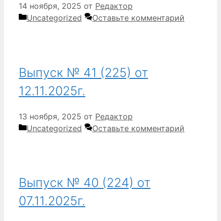
14 ноября, 2025
от
Редактор
Рубрики
Uncategorized
Оставьте комментарий
Выпуск № 41 (225) от
12.11.2025г.
13 ноября, 2025
от
Редактор
Рубрики
Uncategorized
Оставьте комментарий
Выпуск № 40 (224) от
07.11.2025г.