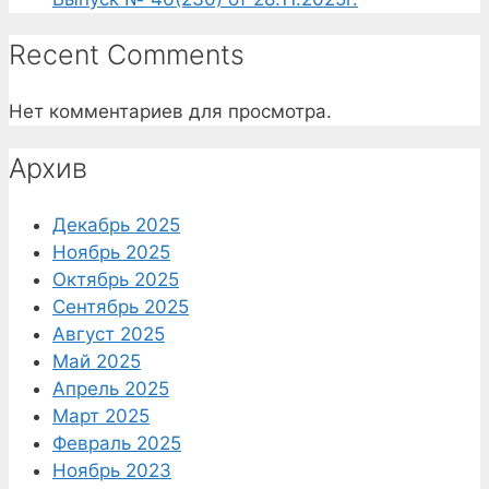
Recent Comments
Нет комментариев для просмотра.
Архив
Декабрь 2025
Ноябрь 2025
Октябрь 2025
Сентябрь 2025
Август 2025
Май 2025
Апрель 2025
Март 2025
Февраль 2025
Ноябрь 2023