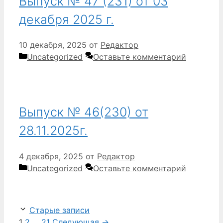
Выпуск № 47 (231) от 03
декабря 2025 г.
10 декабря, 2025
от
Редактор
Рубрики
Uncategorized
Оставьте комментарий
Выпуск № 46(230) от
28.11.2025г.
4 декабря, 2025
от
Редактор
Рубрики
Uncategorized
Оставьте комментарий
Старые записи
Страница
Страница
Страница
1
2
…
21
Следующая
→