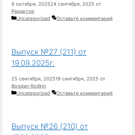
9 октября, 2025
24 сентября, 2025
от
Редактор
Рубрики
Uncategorized
Оставьте комментарий
Выпуск №27 (211) от
19.09.2025г.
25 сентября, 2025
19 сентября, 2025
от
Bogdan Rodkin
Рубрики
Uncategorized
Оставьте комментарий
Выпуск №26 (210) от