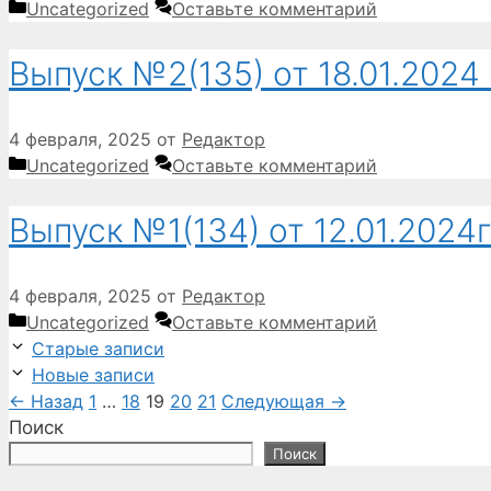
Рубрики
Uncategorized
Оставьте комментарий
Выпуск №2(135) от 18.01.2024 
4 февраля, 2025
от
Редактор
Рубрики
Uncategorized
Оставьте комментарий
Выпуск №1(134) от 12.01.2024г
4 февраля, 2025
от
Редактор
Рубрики
Uncategorized
Оставьте комментарий
Старые записи
Новые записи
Страница
Страница
Страница
Страница
Страница
←
Назад
1
…
18
19
20
21
Следующая
→
Поиск
Поиск