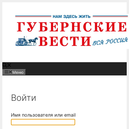
Перейти
к
содержимому
Меню
Войти
Имя пользователя или email